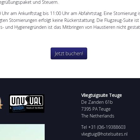
, Begrüßungspaket und Steuern.
0 Uhr am Ankunftstag bis 11:00 Uhr am Abfahrtstag. Eine Stornierung 
en Stornierungen erfolgt keine Rückerstattung. Die Flugzeug-Suite ist 
ts- und Hygienegründen ist das Mitbringen von Haustieren nicht gestat
Jetzt buchen!
Vliegtuigsuite Teuge
De Zanden 61b
7395 PA Teuge
The Netherlands
Tel +31 (0)6-19388603
vliegtuig@hotelsuites.nl