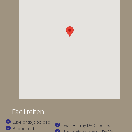
Faciliteiten
Luxe ontbijt op bed
Twee Blu-ray DVD spelers
Bubbelbad
Uitgebreide collectie DVD’s