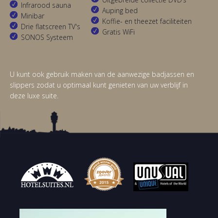
Infrarood sauna
Auping bed
Minibar
Koffie- en theezet faciliteiten
Drie flatscreen TV's
Gratis WiFi
SONOS Systeem
U kunt ook gebruik maken van de aanwezige badjassen en
slippers zodat u optimaal kunt genieten van uw verblijf in
deze luxe suite.